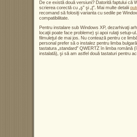
De ce există două versiuni? Datorită faptului c
scrierea corectă cu „ş” şi „ţ”. Mai multe detalii
pute
recomand să folosiţi varianta cu sedile pe Windo
compatibilitate.
Pentru instalare sub Windows XP, dezarhivaţi ar
locaţii poate face probleme) şi apoi rulaţi setup-u
filmuleţul de mai jos. Nu contează pentru ce limbă 
personal prefer să o instalez pentru limba bulgară
tastatura „standard” QWERTZ în limba română (în 
instalată), şi să am astfel două tastaturi pentru a