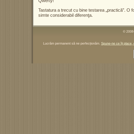
Qwerty!
Tastatura a trecut cu bine testarea „practică”. O fo
simte considerabil diferenţa.
© 2008-
Lucrăm permanent să ne perfecționăm.
Spune-ne ce îți place, 