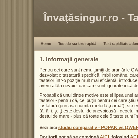
Învaţăsingur.ro - 
Home
Test de scriere rapidă
Test rapiditate adun
1. Informaţii generale
Pentru cei care sunt nemulţumiţi de aranjăril
dezvoltat o tastatură specifică limbii române, car
tastelor într-o poziţie mult mai eficientă, introduce
avem atâta nevoie, dar care sunt ignorate încă de
Probabil că unul dintre motive este şi lipsa unei a
tastelor - pentru că, cel puţin pentru cei care ştiu 
tastatură (prin aşa-numita metodă „oarbă”), scrier
(ă, â, î, ş, ţ) este destul de anevoioasă - degetu
destul de mare - plus că toate cele 5 taste sunt în
Vezi aici
studiu comparativ - POPAK vs QWE
Doritorii pot să se convingă
AICI
, folosind
AC