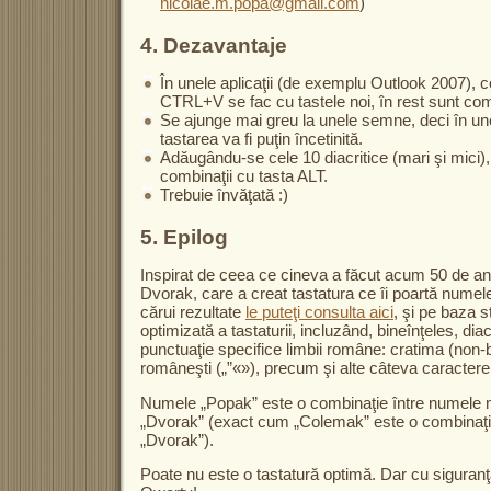
nicolae.m.popa@gmail.com
)
4. Dezavantaje
În unele aplicaţii (de exemplu Outlook 2007),
CTRL+V se fac cu tastele noi, în rest sunt comb
Se ajunge mai greu la unele semne, deci în un
tastarea va fi puţin încetinită.
Adăugându-se cele 10 diacritice (mari şi mici)
combinaţii cu tasta ALT.
Trebuie învăţată :)
5. Epilog
Inspirat de ceea ce cineva a făcut acum 50 de ani 
Dvorak, care a creat tastatura ce îi poartă numele
cărui rezultate
le puteţi consulta aici
, şi pe baza s
optimizată a tastaturii, incluzând, bineînţeles, dia
punctuaţie specifice limbii române: cratima (non-
româneşti („”«»), precum şi alte câteva caractere u
Numele „Popak” este o combinaţie între numele 
„Dvorak” (exact cum „Colemak” este o combinaţie
„Dvorak”).
Poate nu este o tastatură optimă. Dar cu siguran