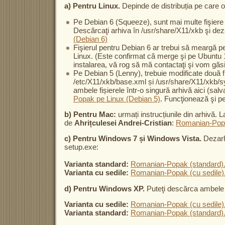
a) Pentru Linux.
Depinde de distribuția pe care o f
Pe Debian 6 (Squeeze), sunt mai multe fişiere 
Descărcaţi arhiva în /usr/share/X11/xkb şi dez
(Debian 6)
Fişierul pentru Debian 6 ar trebui să meargă pe 
Linux. (Este confirmat că merge şi pe Ubuntu 
instalarea, vă rog să mă contactaţi şi vom găs
Pe Debian 5 (Lenny), trebuie modificate două f
/etc/X11/xkb/base.xml și /usr/share/X11/xkb/s
ambele fișierele într-o singură arhivă aici (salvaț
Popak pe Linux (Debian 5)
. Funcţionează şi p
b) Pentru Mac:
urmați instrucțiunile din arhivă. L
de
Ahrițculesei Andrei-Cristian
:
Romanian-Popa
c) Pentru Windows 7 și Windows Vista.
Dezarhiv
setup.exe:
Varianta standard:
Romanian-Popak (standard).
Varianta cu sedile:
Romanian-Popak (cu sedile)
d) Pentru Windows XP.
Puteţi descărca ambele 
Varianta cu sedile:
Romanian-Popak (cu sedile)
Varianta standard:
Romanian-Popak (standard).