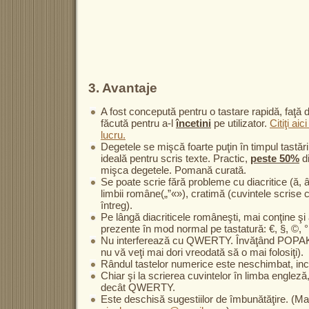
3. Avantaje
A fost concepută pentru o tastare rapidă, faţ
făcută pentru a-l
încetini
pe utilizator.
Citiţi ai
lucru.
Degetele se mişcă foarte puţin în timpul tastări
ideală pentru scris texte. Practic,
peste 50%
di
mişca degetele. Pomană curată.
Se poate scrie fără probleme cu diacritice (ă, â, 
limbii române(„”«»), cratimă (cuvintele scrise 
întreg).
Pe lângă diacriticele româneşti, mai conţine şi
prezente în mod normal pe tastatură: €, §, ©, °
Nu interferează cu QWERTY. Învăţând POPAK
nu vă veţi mai dori vreodată să o mai folosiţi).
Rândul tastelor numerice este neschimbat, incl
Chiar şi la scrierea cuvintelor în limba engleză
decât QWERTY.
Este deschisă sugestiilor de îmbunătăţire. (Mail