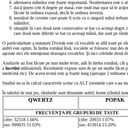
alternarea mâinilor este foarte importantă. Nealternarea este o alt
dacă ţinem cele 8 degete pe masă, este mult mai uşor să le acţion
făcute în ordinea expusă, decât în ordinea inversă;
numărul de cuvinte care poate fi scris cu o singură mână trebui
mâinilor;
situaţiile în care două taste consecutive se bat cu acelaşi deget, d
care două taste diferite se bat cu aceeaşi mână, dar sunt pe rândur
O particularitate a tastaturii Dvorak este că vocalele se află toate pe 
astfel este optim. În limba română însă, vocalele se folosesc mai des de
aşezate nici ele intenţionat deasupra vocalelor. Şi nici celelalte două dia
Analizele au fost făcute pe mai multe texte, atât în limba română, cât 
a
încetini
utilizatorul). Rezultatele expuse sunt de pe un studiu făcut pe
medicină etc). De aceea textul este şi foarte lung (aproape 2 milioane 
Studiul nu ia în calcul caracterele scrise cu ALT (semnele care s-au mu
În tabelul de mai jos, rândurile sunt denumite astfel: home (rândul tast
QWERTZ
POPAK
FRECVENŢA PE GRUPURI DE TASTE
cifre: 32518 1.66%
cifre: 20933 1.07%
sus: 999835 51.03%
sus: 453914 23.20%