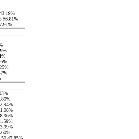
 43.19%
68 56.81%
57.91%
8%
29%
44%
.95%
.25%
.87%
%
.03%
9.80%
12.94%
21.08%
18.96%
11.59%
13.99%
7.60%
8.50 47.85%