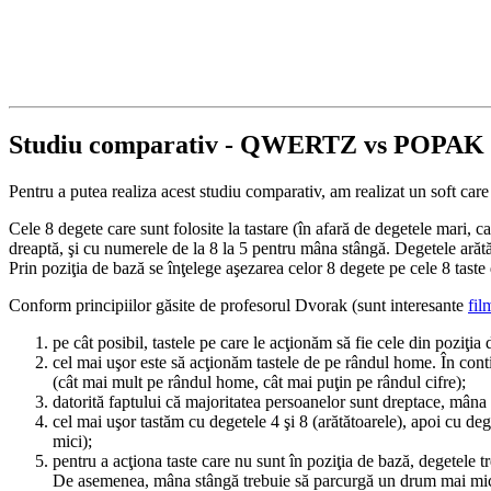
Studiu comparativ - QWERTZ vs POPAK
Pentru a putea realiza acest studiu comparativ, am realizat un soft care 
Cele 8 degete care sunt folosite la tastare (în afară de degetele mari,
dreaptă, şi cu numerele de la 8 la 5 pentru mâna stângă. Degetele arăt
Prin poziţia de bază se înţelege aşezarea celor 8 degete pe cele 8 tast
Conform principiilor găsite de profesorul Dvorak (sunt interesante
fil
pe cât posibil, tastele pe care le acţionăm să fie cele din poziţia 
cel mai uşor este să acţionăm tastele de pe rândul home. În contin
(cât mai mult pe rândul home, cât mai puţin pe rândul cifre);
datorită faptului că majoritatea persoanelor sunt dreptace, mân
cel mai uşor tastăm cu degetele 4 şi 8 (arătătoarele), apoi cu dege
mici);
pentru a acţiona taste care nu sunt în poziţia de bază, degetele 
De asemenea, mâna stângă trebuie să parcurgă un drum mai mic 