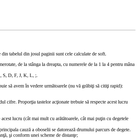
din tabelul din josul paginii sunt cele calculate de soft.
umerotate, de la stânga la dreapta, cu numerele de la 1 la 4 pentru mâna
S, D, F, J, K, L, ;.
ebuie să avem în vedere următoarele (nu vă grăbiţi să citiţi rapid):
l cifre. Proporţia tastelor acţionate trebuie să respecte acest lucru
te acest lucru (cât mai mult cu arătătoarele, cât mai puţin cu degetele
 principala cauză a oboselii se datorează drumului parcurs de degete.
nţă, şi conform unei scheme de distanţe;