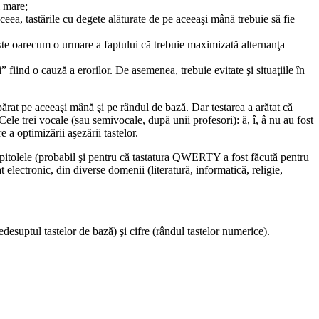
i mare;
eea, tastările cu degete alăturate de pe aceeaşi mână trebuie să fie
ste oarecum o urmare a faptului că trebuie maximizată alternanţa
i” fiind o cauză a erorilor. De asemenea, trebuie evitate şi situaţiile în
părat pe aceeaşi mână şi pe rândul de bază. Dar testarea a arătat că
ele trei vocale (sau semivocale, după unii profesori): ă, î, â nu au fost
e a optimizării aşezării tastelor.
capitolele (probabil şi pentru că tastatura QWERTY a fost făcută pentru
 electronic, din diverse domenii (literatură, informatică, religie,
desuptul tastelor de bază) şi cifre (rândul tastelor numerice).