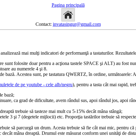
Pagina principală
Contact:
invatasingur@gmail.com
analizează mai mulţi indicatori de performanţă a tastaturilor. Rezultatele 
 care sunt folosite doar pentru a acţiona tastele SPACE şi ALT) au fost n
ătoare au numerele 4 şi 8.
e de bază. Acestea sunt, pe tastatura QWERTZ, în ordine, următoarele: A, 
muleţele de pe youtube - cele alb/negru
), pentru a tasta cât mai rapid, tr
de bază;
uare, ca grad de dificultate, avem rândul sus, apoi rândul jos, apoi rându
a dreaptă trebuie să tasteze mai mult cu 5-15% decât mâna stângă;
tele 3 şi 7 (degetele mijlocii) etc. Proporţia tastărilor trebuie să respec
trebuie să parcurgă un drum. Acesta trebuie să fie cât mai mic, pentru că
decât mâna dreaptă. Drumul este măsurat conform unei unităţi de dista