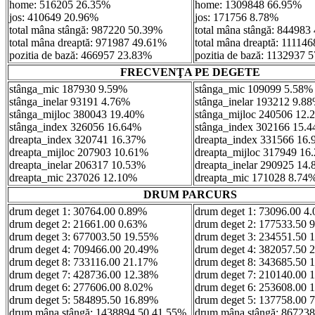
home: 516205 26.35%
home: 1309848 66.95%
jos: 410649 20.96%
jos: 171756 8.78%
total mâna stângă: 987220 50.39%
total mâna stângă: 844983
total mâna dreaptă: 971987 49.61%
total mâna dreaptă: 11114
pozitia de bază: 466957 23.83%
pozitia de bază: 1132937 
FRECVENŢA PE DEGETE
stânga_mic 187930 9.59%
stânga_mic 109099 5.58%
stânga_inelar 93191 4.76%
stânga_inelar 193212 9.8
stânga_mijloc 380043 19.40%
stânga_mijloc 240506 12.
stânga_index 326056 16.64%
stânga_index 302166 15.
dreapta_index 320741 16.37%
dreapta_index 331566 16
dreapta_mijloc 207903 10.61%
dreapta_mijloc 317949 16
dreapta_inelar 206317 10.53%
dreapta_inelar 290925 14
dreapta_mic 237026 12.10%
dreapta_mic 171028 8.74
DRUM PARCURS
drum deget 1: 30764.00 0.89%
drum deget 1: 73096.00 4
drum deget 2: 21661.00 0.63%
drum deget 2: 177533.50 
drum deget 3: 677003.50 19.55%
drum deget 3: 234551.50 
drum deget 4: 709466.00 20.49%
drum deget 4: 382057.50 
drum deget 8: 733116.00 21.17%
drum deget 8: 343685.50 
drum deget 7: 428736.00 12.38%
drum deget 7: 210140.00 
drum deget 6: 277606.00 8.02%
drum deget 6: 253608.00 
drum deget 5: 584895.50 16.89%
drum deget 5: 137758.00 
drum mâna stângă: 1438894.50 41.55%
drum mâna stângă: 86723