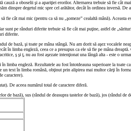
ă cauză a oboselii şi a apariţiei erorilor. Alternarea trebuie să fie cât ma
ăm dinspre degetul mic spre cel arătător, decât în ordinea inversă. De ac
e să fie cât mai mic (pentru ca să nu „şomeze” cealaltă mână). Aceasta e
ar sunt pe rânduri diferite trebuie să fie cât mai puţine, astfel de „săritur
i diferite.
rândul de bază, şi toate pe mâna stângă. Nu am dorit să aşez vocalele nea
cât în limba engleză, ceea ce a presupus ca ele să fie pe mâna dreaptă. C
critice, ş şi ţ, nu au fost aşezate intenţionat una lângă alta - este o urmar
şi în limba engleză. Rezultatele au fost întotdeauna superioare la toate 
 un text în limba română, obţinut prin alipirea mai multor cărţi în format
de caractere).
tat). De aceea numărul total de caractere diferă.
elor de bază), sus (rândul de deasupra tastelor de bază), jos (rândul de de