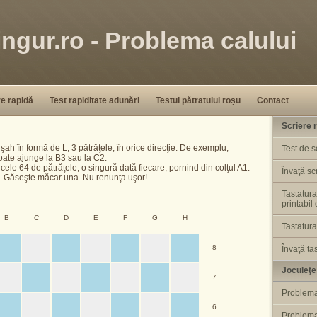
ingur.ro - Problema calului
re rapidă
Test rapiditate adunări
Testul pătratului roșu
Contact
Scriere 
şah în formă de L, 3 pătrăţele, în orice direcţie. De exemplu,
Test de s
oate ajunge la B3 sau la C2.
cele 64 de pătrăţele, o singură dată fiecare, pornind din colţul A1.
Învaţă sc
ii. Găseşte măcar una. Nu renunţa uşor!
Tastatura
printabil
B
C
D
E
F
G
H
Tastatur
8
Învaţă ta
Joculeţe
7
Problem
6
Problema