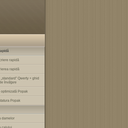
rapidă
criere rapidă
rierea rapidă
 „standard” Qwerty + ghid
 de învăţare
a optimizată Popak
statura Popak
a damelor
 calului