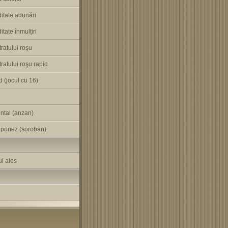
ditate adunări
itate înmulțiri
tratului roşu
tratului roşu rapid
 (jocul cu 16)
ntal (anzan)
aponez (soroban)
l ales