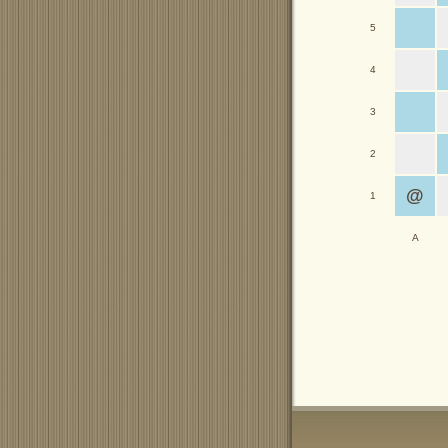
5
4
3
2
@
1
A