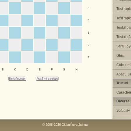
5
Test rapi
Test rapid
4
Testul pă
3
Testul pă
2
Sam Loyd
Ghici
1
Calcul mi
B
C
D
E
F
G
H
Abacul j
Trucuri
Caracteru
Diverse
Sgfutility
© 2008-2026 Clubul Învațăsingur