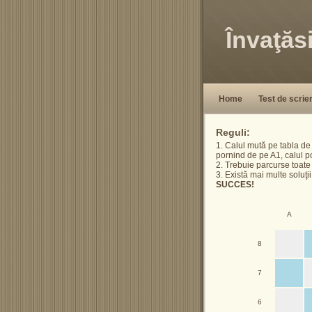
Învaţăs
Home
Test de scrie
Reguli:
1. Calul mută pe tabla de 
pornind de pe A1, calul p
2. Trebuie parcurse toate 
3. Există mai multe soluţ
SUCCES!
A
8
7
6