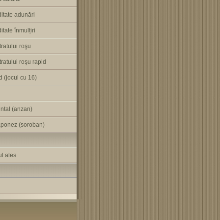
ditate adunări
itate înmulțiri
tratului roşu
tratului roşu rapid
 (jocul cu 16)
ntal (anzan)
aponez (soroban)
l ales