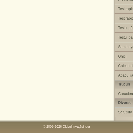
Test rapi
Test rapid
Testul pă
Testul pă
Sam Loyd
Ghici
Calcul mi
Abacul j
Trucuri
Caracteru
Diverse
Sgfutility
© 2008-2026 Clubul Învațăsingur