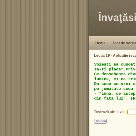
Învaţăs
Home
Test de scrie
Lecţia 19 - Aplicaţie rec
V
o
i
e
s
t
i
s
a
c
u
n
o
s
t
s
a
-
t
i
p
l
a
c
a
?
P
r
i
v
C
e
d
e
o
s
e
b
e
s
t
e
d
i
a
l
u
m
i
n
a
,
c
i
c
a
t
r
i
D
a
c
e
e
a
c
e
v
r
e
i
s
p
e
j
u
m
a
t
a
t
e
c
e
e
a
-
"
L
u
n
a
,
c
e
a
s
t
e
p
d
i
n
f
a
t
a
l
u
i
"
.
(
R
Tastează aici textul: