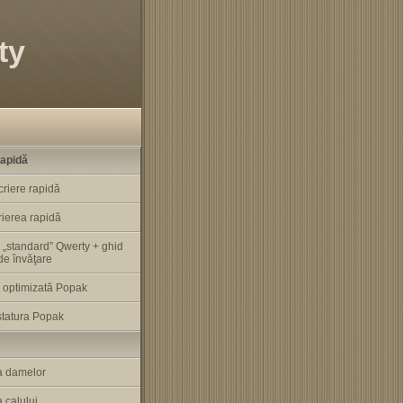
ty
rapidă
criere rapidă
rierea rapidă
 „standard” Qwerty + ghid
 de învăţare
a optimizată Popak
statura Popak
a damelor
 calului