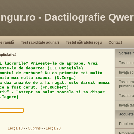
ingur.ro - Dactilografie Qwer
re rapidă
Test rapiditate adunări
Testul pătratului roșu
Contact
Scriere 
apitulativă
Test de s
i
l
u
c
r
u
r
i
l
e
?
P
r
i
v
e
s
t
e
-
l
e
d
e
a
p
r
o
a
p
e
.
V
r
e
i
e
s
t
e
-
l
e
d
e
d
e
p
a
r
t
e
!
(
I
.
L
.
C
a
r
a
g
i
a
l
e
)
Învaţă sc
m
a
n
t
u
l
d
e
c
a
r
b
u
n
e
?
N
u
c
a
p
r
i
m
e
s
t
e
m
a
i
m
u
l
t
a
m
i
t
e
m
a
i
m
u
l
t
a
i
n
a
p
o
i
.
(
N
.
I
o
r
g
a
)
Tastatura
a
d
a
i
i
n
a
i
n
t
e
d
e
a
f
i
r
u
g
a
t
;
e
s
t
e
d
a
r
u
i
t
n
u
m
a
i
printabil
c
e
a
f
o
s
t
c
e
r
u
t
.
(
F
r
.
R
u
c
k
e
r
t
)
t
i
?
"
-
"
A
s
t
e
p
t
s
a
s
a
l
u
t
s
o
a
r
e
l
e
s
i
s
a
d
i
s
p
a
r
Tastatur
.
T
a
g
o
r
e
)
Învaţă ta
Joculeţe
Problem
Lecţia 18
- -
Cuprins
- -
Lecţia 20
Problema