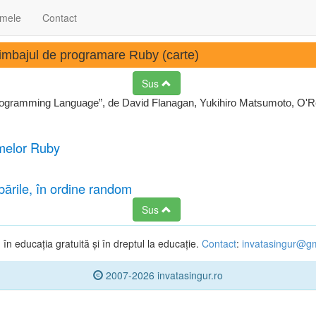
 mele
Contact
mbajul de programare Ruby (carte)
Sus
Programming Language”, de David Flanagan, Yukihiro Matsumoto, O'Rei
amelor Ruby
rile, în ordine random
Sus
n educația gratuită și în dreptul la educație.
Contact
:
invatasingur@g
2007-2026 invatasingur.ro