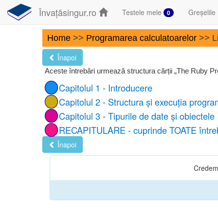
Învațăsingur.ro
Testele mele
Greșelile
0
Home
>>
Programarea calculatoarelor
>> Li
Înapoi
Aceste întrebări urmează structura cărții „The Ruby 
Capitolul 1 - Introducere
Capitolul 2 - Structura și execuția progr
Capitolul 3 - Tipurile de date și obiectele
RECAPITULARE - cuprinde TOATE întrebă
Înapoi
Credem î