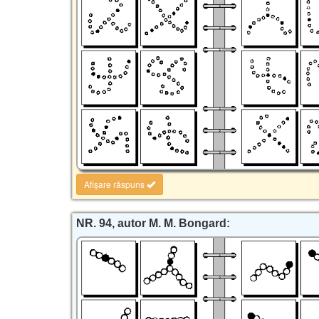
Afișare răspuns
NR. 94, autor M. M. Bongard: