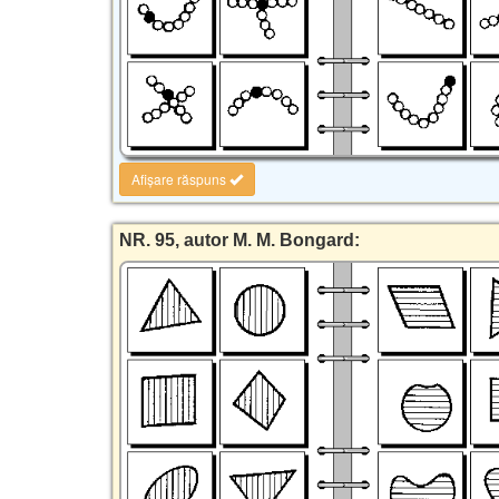
Afișare răspuns
NR. 95, autor M. M. Bongard: