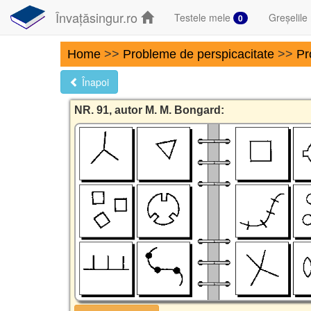
Învațăsingur.ro
Testele mele
Greșelile
0
Home
>>
Probleme de perspicacitate
>>
Pr
Înapoi
NR. 91, autor M. M. Bongard: