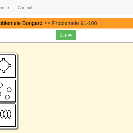
 mele
Contact
oblemele Bongard
>> Problemele 91-100
Sus