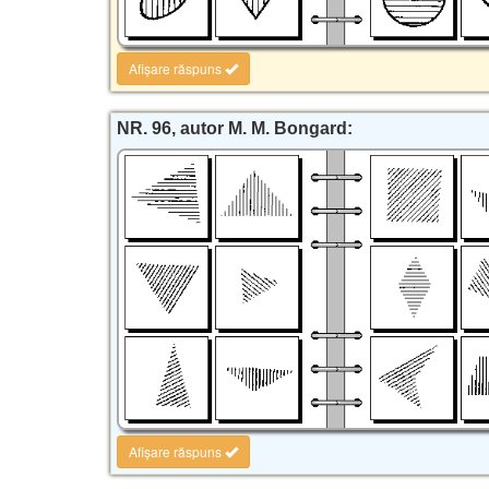
Afișare răspuns
NR. 96, autor M. M. Bongard:
Afișare răspuns