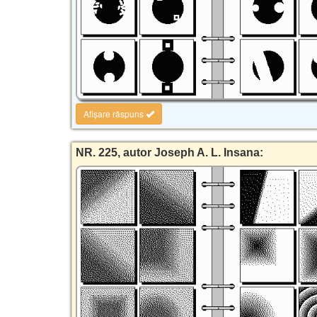
Afișare răspuns
NR. 225, autor Joseph A. L. Insana: