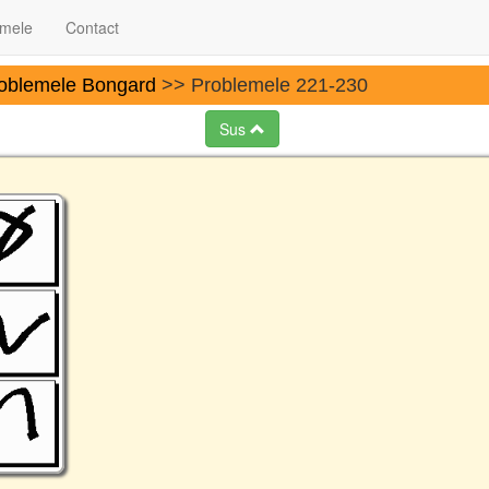
 mele
Contact
oblemele Bongard
>> Problemele 221-230
Sus