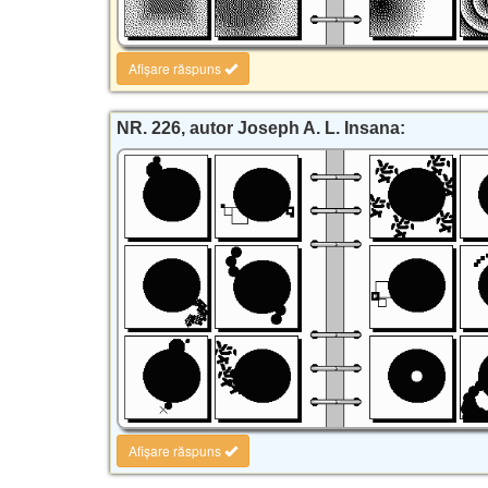
Afișare răspuns
NR. 226, autor Joseph A. L. Insana:
Afișare răspuns