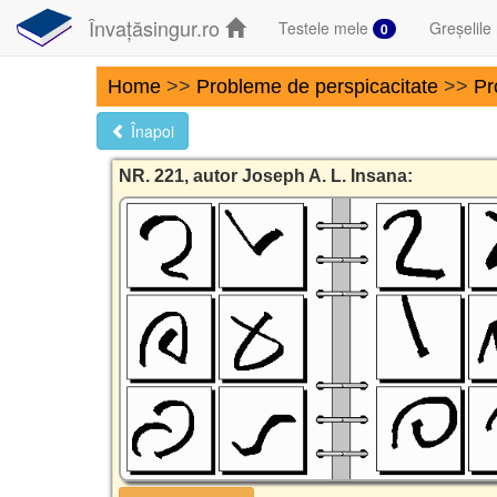
Învațăsingur.ro
Testele mele
Greșelile
0
Home
>>
Probleme de perspicacitate
>>
Pr
Înapoi
NR. 221, autor Joseph A. L. Insana: