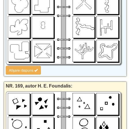
Afișare răspuns
NR. 169, autor H. E. Foundalis: