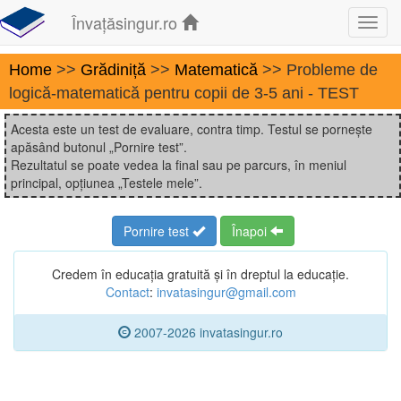
Învațăsingur.ro
Toggl
navig
Home
>>
Grădiniță
>>
Matematică
>> Probleme de
logică-matematică pentru copii de 3-5 ani - TEST
Acesta este un test de evaluare, contra timp. Testul se pornește
apăsând butonul „Pornire test”.
Rezultatul se poate vedea la final sau pe parcurs, în meniul
principal, opțiunea „Testele mele”.
Pornire test
Înapoi
Credem în educația gratuită și în dreptul la educație.
Contact
:
invatasingur@gmail.com
2007-2026 invatasingur.ro