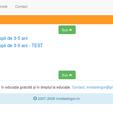
 mele
Contact
Sus
pii de 3-5 ani
pii de 3-5 ani - TEST
Sus
n educația gratuită și în dreptul la educație.
Contact
:
invatasingur@g
2007-2026 invatasingur.ro