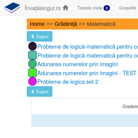
Învațăsingur.ro
Testele mele
Greșelile
0
Home
>>
Grădiniță
>> Matematică
Înapoi
Probleme de logică-matematică pentru co
Probleme de logică-matematică pentru co
Adunarea numerelor prin imagini
Adunarea numerelor prin imagini - TEST
Probleme de logica set 2
Înapoi
Credem î