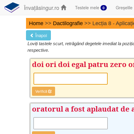
Învațăsingur.ro
Testele mele
Greșelile
0
Home
>>
Dactilografie
>> Lecția 8 - Aplicați
Înapoi
Loviți tastele scurt, retrăgând degetele imediat la pozi
respective.
doi ori doi egal patru zero o
Verifică
oratorul a fost aplaudat de 