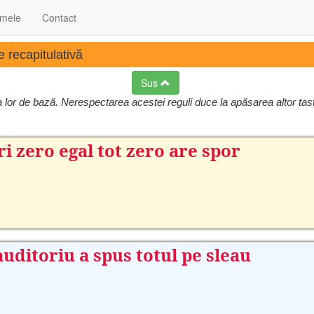
 mele
Contact
e recapitulativă
Sus
ția lor de bază. Nerespectarea acestei reguli duce la apăsarea altor ta
ri zero egal tot zero are spor
auditoriu a spus totul pe sleau