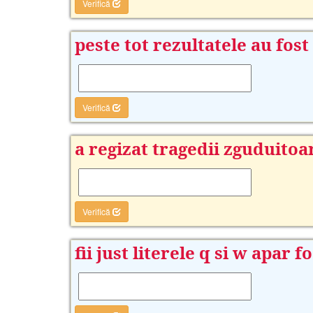
Verifică
peste tot rezultatele au fost
Verifică
a regizat tragedii zguduitoa
Verifică
fii just literele q si w apar fo