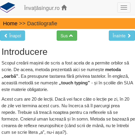
Învațăsingur.ro
Toggl
navig
Home
>> Dactilografie
Înapoi
Sus
Înainte
Introducere
Scopul creării mașinii de scris a fost acela de a permite orbilor să
scrie. De aceea, metoda prezentată aici se numește
metoda
„oarbă”
. Ea presupune tastarea fără privirea tastelor. În engleză,
această metodă se numește
„touch typing”
- și în școlile din SUA
este materie obligatorie.
Acest curs are 20 de lecții. Dacă vei face câte o lecție pe zi, în 20
de zile vei termina acest curs. Nu încerca să îl parcurgi prea
repede. Trebuie să treacă noaptea pentru ca reflexele să se
formeze. Creierul uman lucrează și în somn. Metoda se bazează pe
crearea de reflexe neuropsihice (când scrii de mână, nu te întrebi
cum se scrie litera „a”, nu-i așa?).