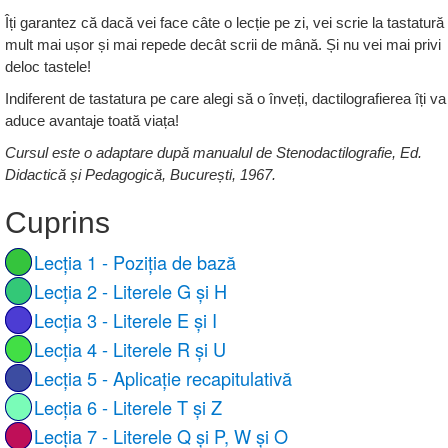
Îți garantez că dacă vei face câte o lecție pe zi, vei scrie la tastatură
mult mai ușor și mai repede decât scrii de mână. Și nu vei mai privi
deloc tastele!
Indiferent de tastatura pe care alegi să o înveți, dactilografierea îți va
aduce avantaje toată viața!
Cursul este o adaptare după manualul de Stenodactilografie, Ed.
Didactică și Pedagogică, București, 1967.
Cuprins
Lecția 1 - Poziția de bază
Lecția 2 - Literele G și H
Lecția 3 - Literele E și I
Lecția 4 - Literele R și U
Lecția 5 - Aplicație recapitulativă
Lecția 6 - Literele T și Z
Lecția 7 - Literele Q și P, W și O