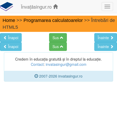
Învațăsingur.ro
Toggl
navig
Home
>>
Programarea calculatoarelor
>> Întrebări de
HTML5
Înapoi
Sus
Înainte
Înapoi
Sus
Înainte
Credem în educația gratuită și în dreptul la educație.
Contact
:
invatasingur@gmail.com
2007-2026 invatasingur.ro