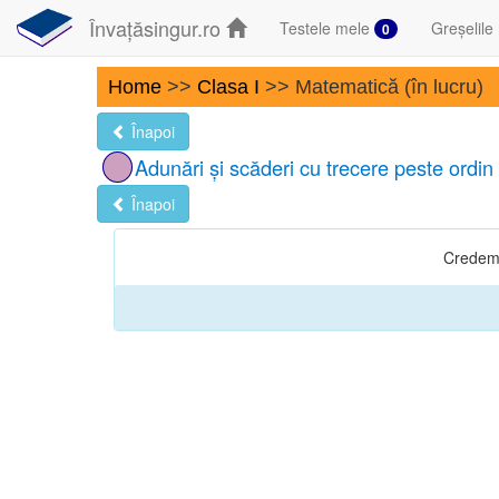
Învațăsingur.ro
Testele mele
Greșelile
0
Home
>>
Clasa I
>> Matematică (în lucru)
Înapoi
Adunări și scăderi cu trecere peste ordin
Înapoi
Credem î