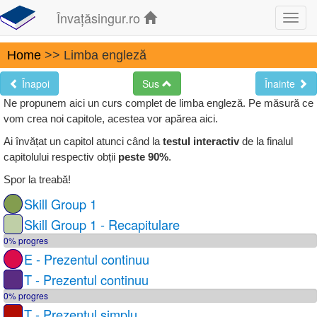
Învațăsingur.ro
Toggl
navig
Home
>> Limba engleză
Înapoi
Sus
Înainte
Ne propunem aici un curs complet de limba engleză. Pe măsură ce
vom crea noi capitole, acestea vor apărea aici.
Ai învățat un capitol atunci când la
testul interactiv
de la finalul
capitolului respectiv obții
peste 90%
.
Spor la treabă!
Skill Group 1
Skill Group 1 - Recapitulare
0% progres
E - Prezentul continuu
T - Prezentul continuu
0% progres
T - Prezentul simplu