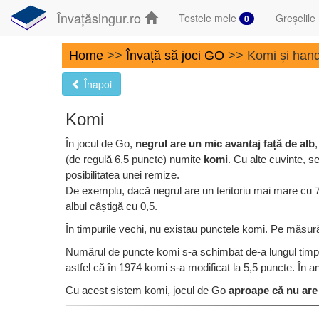
Învațăsingur.ro
Testele mele
Greșelile
0
Home
>>
Învață să joci GO
>> Komi și handic
Înapoi
Komi
În jocul de Go,
negrul are un mic avantaj față de alb
(de regulă 6,5 puncte) numite
komi
. Cu alte cuvinte, 
posibilitatea unei remize.
De exemplu, dacă negrul are un teritoriu mai mare cu 7 
albul câștigă cu 0,5.
În timpurile vechi, nu existau punctele komi. Pe măsură
Numărul de puncte komi s-a schimbat de-a lungul timpul
astfel că în 1974 komi s-a modificat la 5,5 puncte. În 
Cu acest sistem komi, jocul de Go
aproape că nu are