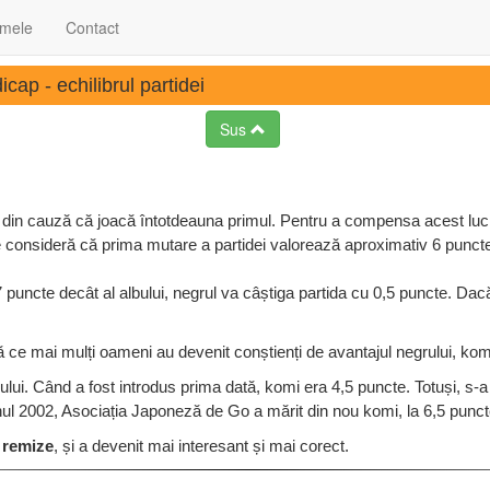
 mele
Contact
ap - echilibrul partidei
Sus
, din cauză că joacă întotdeauna primul. Pentru a compensa acest lucru
se consideră că prima mutare a partidei valorează aproximativ 6 punct
puncte decât al albului, negrul va câștiga partida cu 0,5 puncte. Dacă
 ce mai mulți oameni au devenit conștienți de avantajul negrului, komi
ui. Când a fost introdus prima dată, komi era 4,5 puncte. Totuși, s-
anul 2002, Asociația Japoneză de Go a mărit din nou komi, la 6,5 punct
 remize
, și a devenit mai interesant și mai corect.