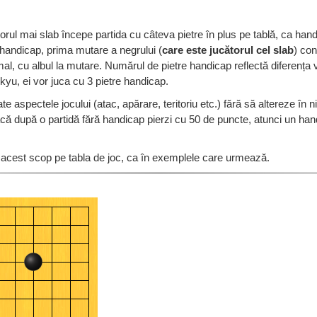
ătorul mai slab începe partida cu câteva pietre în plus pe tablă, ca han
u handicap, prima mutare a negrului (
care este jucătorul cel slab
) con
l, cu albul la mutare. Numărul de pietre handicap reflectă diferența v
 kyu, ei vor juca cu 3 pietre handicap.
 aspectele jocului (atac, apărare, teritoriu etc.) fără să altereze în n
dacă după o partidă fără handicap pierzi cu 50 de puncte, atunci un handi
 acest scop pe tabla de joc, ca în exemplele care urmează.