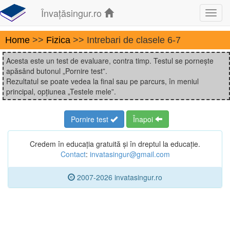
Învațăsingur.ro
Toggl
navig
Home
>>
Fizica
>> Intrebari de clasele 6-7
Acesta este un test de evaluare, contra timp. Testul se pornește
apăsând butonul „Pornire test”.
Rezultatul se poate vedea la final sau pe parcurs, în meniul
principal, opțiunea „Testele mele”.
Pornire test
Înapoi
Credem în educația gratuită și în dreptul la educație.
Contact
:
invatasingur@gmail.com
2007-2026 invatasingur.ro