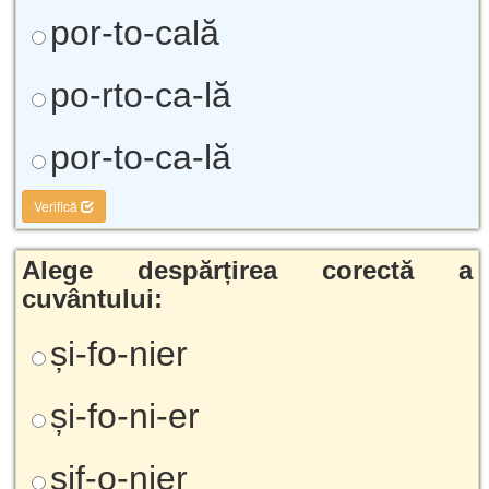
por-to-cală
po-rto-ca-lă
por-to-ca-lă
Verifică
Alege despărțirea corectă a
cuvântului:
și-fo-nier
și-fo-ni-er
șif-o-nier