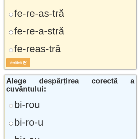
fe-re-as-tră
fe-re-a-stră
fe-reas-tră
Verifică
Alege despărțirea corectă a
cuvântului:
bi-rou
bi-ro-u