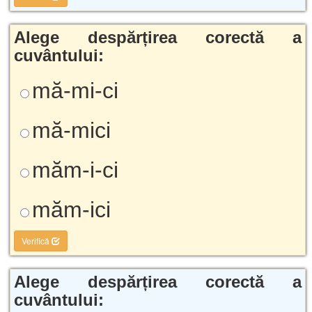
Alege despărțirea corectă a
cuvântului:
mă-mi-ci
mă-mici
măm-i-ci
măm-ici
Verifică
Alege despărțirea corectă a
cuvântului: