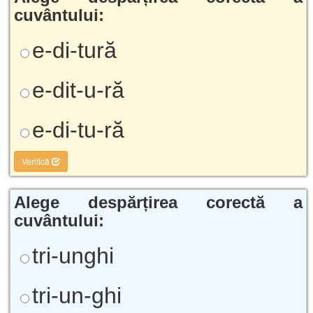
cuvântului:
e-di-tură
e-dit-u-ră
e-di-tu-ră
Verifică
Alege despărțirea corectă a
cuvântului:
tri-unghi
tri-un-ghi