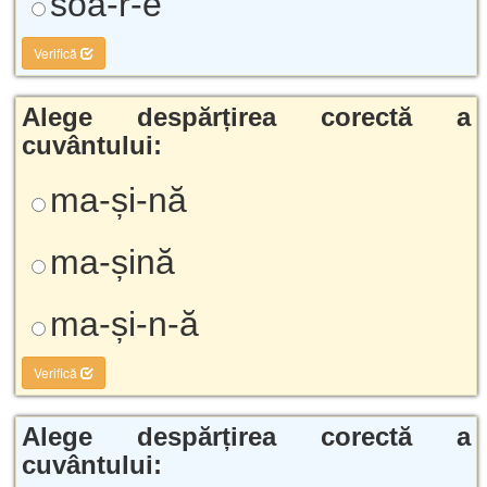
soa-r-e
Verifică
Alege despărțirea corectă a
cuvântului:
ma-și-nă
ma-șină
ma-și-n-ă
Verifică
Alege despărțirea corectă a
cuvântului: