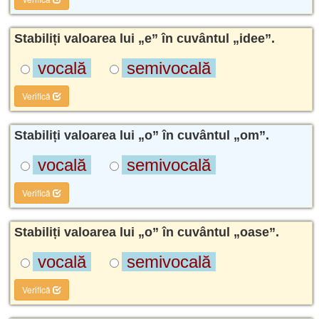
Stabiliți valoarea lui „e” în cuvântul „idee”.
vocală
semivocală
Verifică
Stabiliți valoarea lui „o” în cuvântul „om”.
vocală
semivocală
Verifică
Stabiliți valoarea lui „o” în cuvântul „oase”.
vocală
semivocală
Verifică