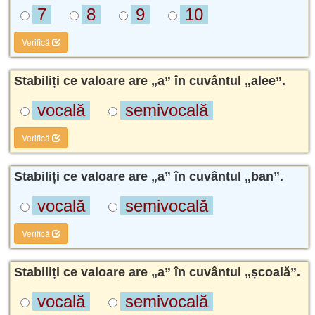
7
8
9
10
Verifică
Stabiliți ce valoare are „a” în cuvântul „alee”.
vocală
semivocală
Verifică
Stabiliți ce valoare are „a” în cuvântul „ban”.
vocală
semivocală
Verifică
Stabiliți ce valoare are „a” în cuvântul „școală”.
vocală
semivocală