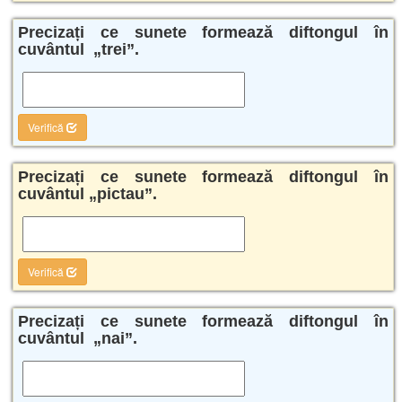
Precizați ce sunete formează diftongul în
cuvântul „trei”.
Verifică
Precizați ce sunete formează diftongul în
cuvântul „pictau”.
Verifică
Precizați ce sunete formează diftongul în
cuvântul „nai”.