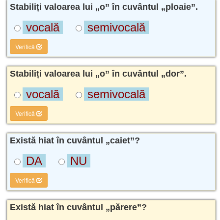
Stabiliți valoarea lui „o” în cuvântul „ploaie”.
vocală
semivocală
Verifică
Stabiliți valoarea lui „o” în cuvântul „dor”.
vocală
semivocală
Verifică
Există hiat în cuvântul „caiet”?
DA
NU
Verifică
Există hiat în cuvântul „părere”?