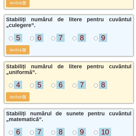
Verifică
Stabiliți numărul de litere pentru cuvântul
„culegere”.
5
6
7
8
9
Verifică
Stabiliți numărul de litere pentru cuvântul
„uniformă”.
4
5
6
7
8
Verifică
Stabiliți numărul de sunete pentru cuvântul
„matematică”.
6
7
8
9
10