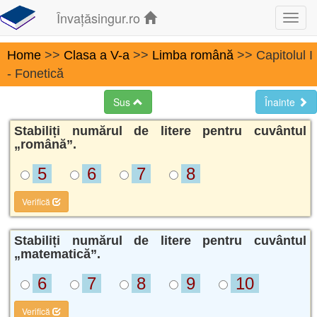
Învațăsingur.ro
Toggl
navig
Home
>>
Clasa a V-a
>>
Limba română
>> Capitolul I
- Fonetică
Sus
Înainte
Stabiliți numărul de litere pentru cuvântul
„română”.
5
6
7
8
Verifică
Stabiliți numărul de litere pentru cuvântul
„matematică”.
6
7
8
9
10
Verifică