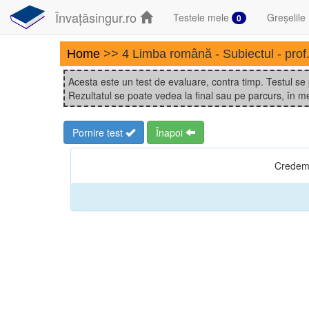
Învațăsingur.ro
Testele mele
Greșelile
0
Home
>> 4 Limba română - Subiectul - prof.
Acesta este un test de evaluare, contra timp. Testul se
Rezultatul se poate vedea la final sau pe parcurs, în me
Pornire test
Înapoi
Credem î