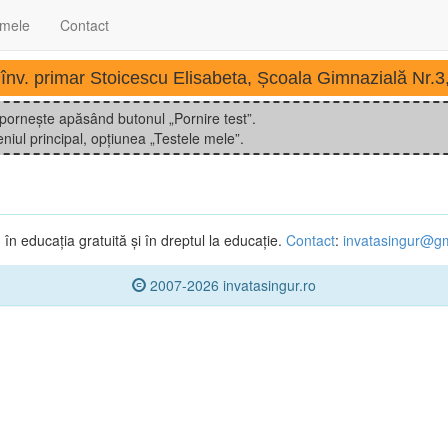
 mele
Contact
înv. primar Stoicescu Elisabeta, Școala Gimnazială Nr.3
 pornește apăsând butonul „Pornire test”.
niul principal, opțiunea „Testele mele”.
n educația gratuită și în dreptul la educație.
Contact
:
invatasingur@g
2007-2026 invatasingur.ro