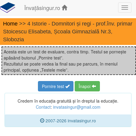
Învațăsingur.ro
Toggl
navig
Home
>> 4 Istorie - Domnitori și regi - prof.înv. primar
Stoicescu Elisabeta, Școala Gimnazială Nr.3,
Slobozia
Acesta este un test de evaluare, contra timp. Testul se pornește
apăsând butonul „Pornire test”.
Rezultatul se poate vedea la final sau pe parcurs, în meniul
principal, opțiunea „Testele mele”.
Pornire test
Înapoi
Credem în educația gratuită și în dreptul la educație.
Contact
:
invatasingur@gmail.com
2007-2026 invatasingur.ro