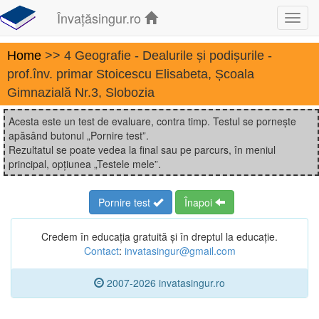
Învațăsingur.ro
Toggl
navig
Home
>> 4 Geografie - Dealurile și podișurile -
prof.înv. primar Stoicescu Elisabeta, Școala
Gimnazială Nr.3, Slobozia
Acesta este un test de evaluare, contra timp. Testul se pornește
apăsând butonul „Pornire test”.
Rezultatul se poate vedea la final sau pe parcurs, în meniul
principal, opțiunea „Testele mele”.
Pornire test
Înapoi
Credem în educația gratuită și în dreptul la educație.
Contact
:
invatasingur@gmail.com
2007-2026 invatasingur.ro